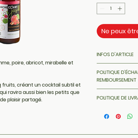
Ne peux êt
INFOS D'ARTICLE
omme, poire, abricot, mirabelle et 
Détails de l'article
POLITIQUE D'ÉCHA
présenter les caract
taille, matière, ins
REMBOURSEMENT
fruits, créant un cocktail subtil et 
pouvez également e
qui ravira aussi bien les petits que 
Politique d'échan
article spécial et
POLITIQUE DE LIV
Informez vos visit
en bénéficier.
e plaisir partagé.
et de remboursemen
Politique de livrais
Proposez une politiq
ajouter des détail
relation de confian
modes de livraison,
permettre d'achete
Proposez une politiq
rassurer vos client