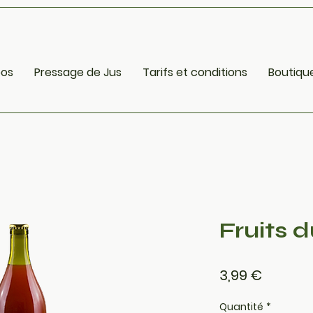
pos
Pressage de Jus
Tarifs et conditions
Boutiqu
Fruits d
Prix
3,99 €
Quantité
*