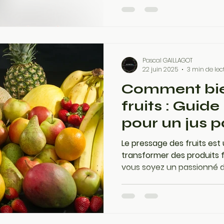
pratiques pour presser vos 
obtenir un jus savoureux e
conseils pour réussir à cou
Pascal GAILLAGOT
22 juin 2025
3 min de lec
Comment bie
fruits : Guide
pour un jus p
Le pressage des fruits est
transformer des produits fr
vous soyez un passionné d
professionnel de l'agricul
pratiques pour presser vos 
obtenir un jus savoureux e
conseils pour réussir à cou