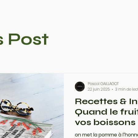
s Post
Pascal GAILLAGOT
22 juin 2025
3 min de lec
Recettes & In
Quand le frui
vos boissons 
on met la pomme à l’honn