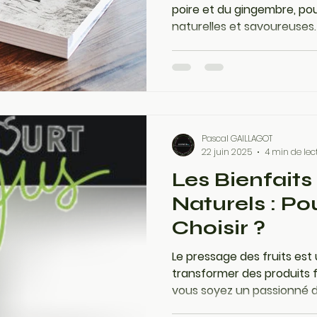
poire et du gingembre, pou
naturelles et savoureuses
sans alcool pétillant, des 
marinade parfaite pour su
estivales.
Pascal GAILLAGOT
22 juin 2025
4 min de lec
Les Bienfaits
Naturels : Po
Choisir ?
Le pressage des fruits est
transformer des produits fr
vous soyez un passionné d
professionnel de l'agricul