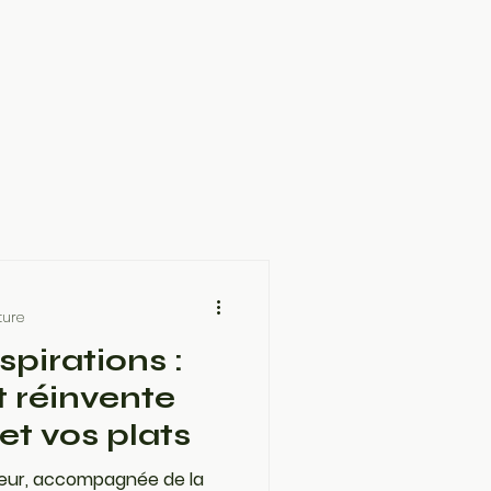
ture
spirations :
t réinvente
et vos plats
eur, accompagnée de la