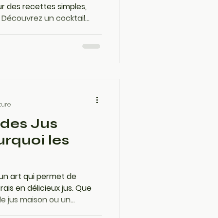
r des recettes simples,
. Découvrez un cocktail
glaçons vitaminés et une
blimer vos viandes
ture
 des Jus
urquoi les
 un art qui permet de
ais en délicieux jus. Que
e jus maison ou un
ture, connaître les bonnes