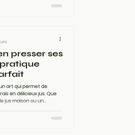
fruits est essentiel pour
t de qualité. Voici quelques
p sûr !
ture
n presser ses
 pratique
arfait
 un art qui permet de
ais en délicieux jus. Que
e jus maison ou un
ture, connaître les bonnes
fruits est essentiel pour
t de qualité. Voici quelques
p sûr !