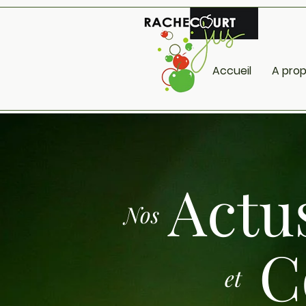
Accueil
A pro
Actus
Nos
C
et