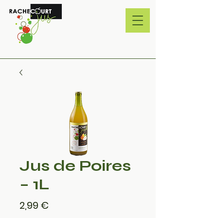
Jus de Poires
– 1L
Prix
2,99 €