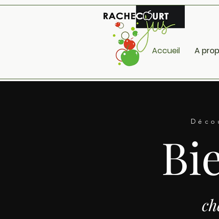
Accueil
A pro
Déco
Bi
ch