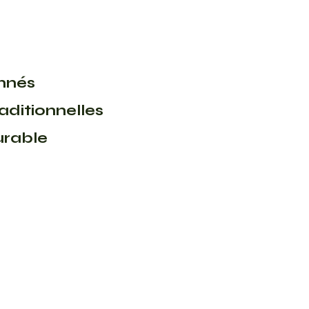
onnés
ditionnelles
urable