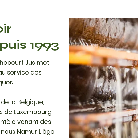
ir
puis 1993
checourt Jus met
 au service des
ques.
de la Belgique,
res de Luxembourg
entèle venant des
 nous Namur Liège,